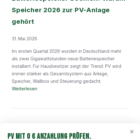
Speicher 2026 zur PV-Anlage
gehört
31. Mai 2026
Im ersten Quartal 2026 wurden in Deutschland mehr
als zwei Gigawattstunden neue Batteriespeicher
installiert. Für Hausbesitzer zeigt der Trend: PV wird
immer stärker als Gesamtsystem aus Anlage,
Speicher, Wallbox und Steuerung gedacht.
:
Weiterlesen
B
a
t
t
e
×
r
PV mit 0 € Anzahlung prüfen.