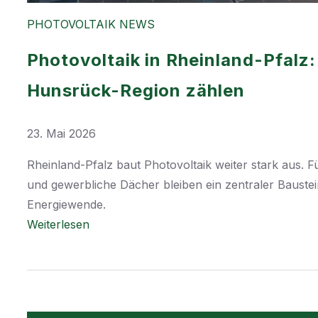
PHOTOVOLTAIK NEWS
Photovoltaik in Rheinland-Pfalz
Hunsrück-Region zählen
23. Mai 2026
Rheinland-Pfalz baut Photovoltaik weiter stark aus. F
und gewerbliche Dächer bleiben ein zentraler Bauste
Energiewende.
:
Weiterlesen
P
h
o
t