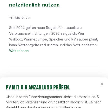
i
m
netzdienlich nutzen
s
p
u
r
n
26. Mai 2026
e
g
i
Seit 2024 gelten neue Regeln für steuerbare
s
Verbrauchseinrichtungen. 2026 zeigt sich: Wer
e
Wallbox, Wärmepumpe, Speicher und PV sauber plant,
:
kann Netzentgelte reduzieren und das Netz entlasten.
W
:
Weiterlesen
a
§
r
1
u
4
m
a
i
E
×
n
n
PV mit 0 € Anzahlung prüfen.
t
Frage zum eigenen Dach?
W
e
G
Über unseren Finanzierungspartner siehst du meist in ca. 5
l
Wir prüfen PV-Anlage, Speicher, Wallbox,
Minuten, ob Ratenzahlung grundsätzlich möglich ist. Je nach
:
l
Projekt kann die Rate geringer ausfallen als die
Ratenzahlung, Wartung und dynamische Tarife