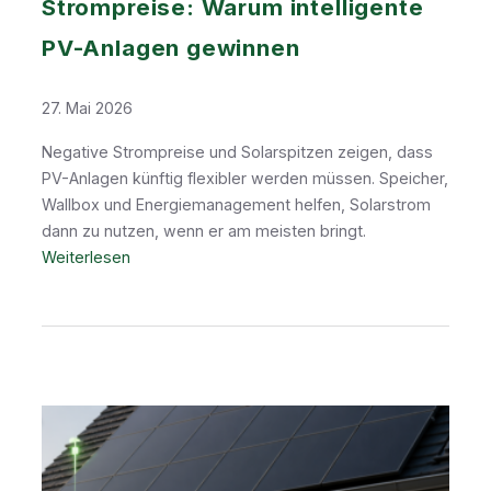
Strompreise: Warum intelligente
e
n
PV-Anlagen gewinnen
v
e
27. Mai 2026
r
b
Negative Strompreise und Solarspitzen zeigen, dass
r
PV-Anlagen künftig flexibler werden müssen. Speicher,
a
Wallbox und Energiemanagement helfen, Solarstrom
u
dann zu nutzen, wenn er am meisten bringt.
c
:
Weiterlesen
h
S
w
o
i
l
r
a
d
r
w
s
i
p
c
i
h